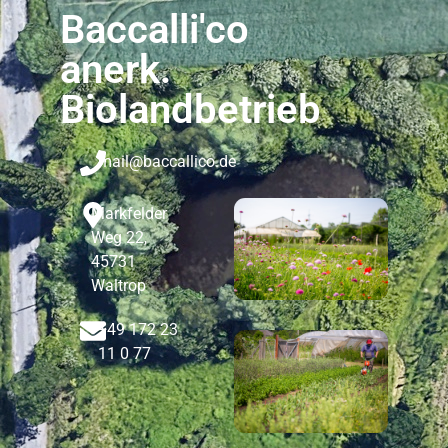
Baccalli'co
anerk.
Biolandbetrieb
mail@baccallico.de
Markfelder
Weg 22,
45731
Waltrop
+49 172 23
11 0 77