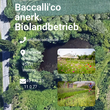
Baccalli'co
anerk.
Biolandbetrieb
mail@baccallico.de
Markfelder
Weg 22,
45731
Waltrop
+49 172 23
11 0 77