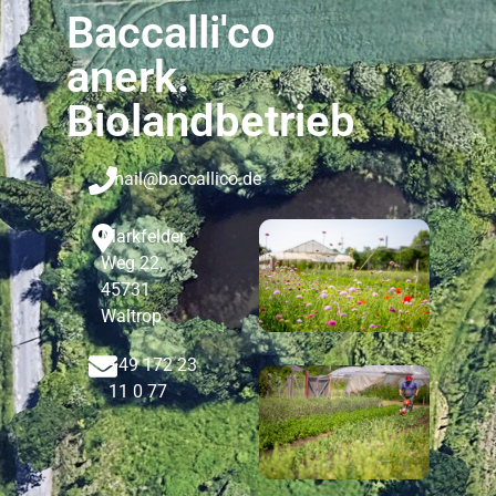
Baccalli'co
anerk.
Biolandbetrieb
mail@baccallico.de
Markfelder
Weg 22,
45731
Waltrop
+49 172 23
11 0 77