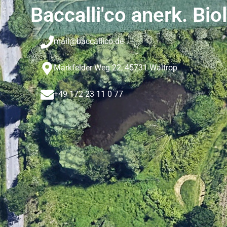
Baccalli'co anerk. Bio
mail@baccallico.de
Markfelder Weg 22, 45731 Waltrop
+49 172 23 11 0 77