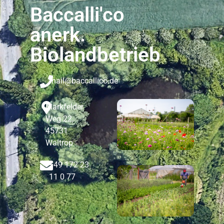
Baccalli'co
anerk.
Biolandbetrieb
mail@baccallico.de
Markfelder
Weg 22,
45731
Waltrop
+49 172 23
11 0 77