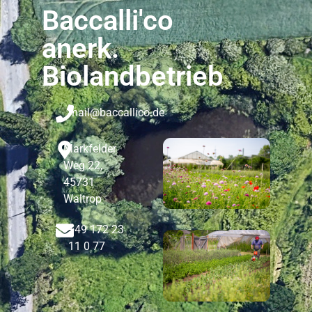
Baccalli'co
anerk.
Biolandbetrieb
mail@baccallico.de
Markfelder
Weg 22,
45731
Waltrop
+49 172 23
11 0 77