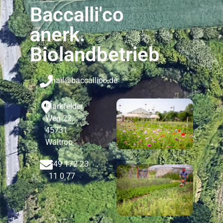
Baccalli'co
anerk.
Biolandbetrieb
mail@baccallico.de
Markfelder
Weg 22,
45731
Waltrop
+49 172 23
11 0 77