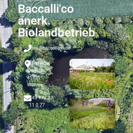
Baccalli'co
anerk.
Biolandbetrieb
mail@baccallico.de
Markfelder
Weg 22,
45731
Waltrop
+49 172 23
11 0 77