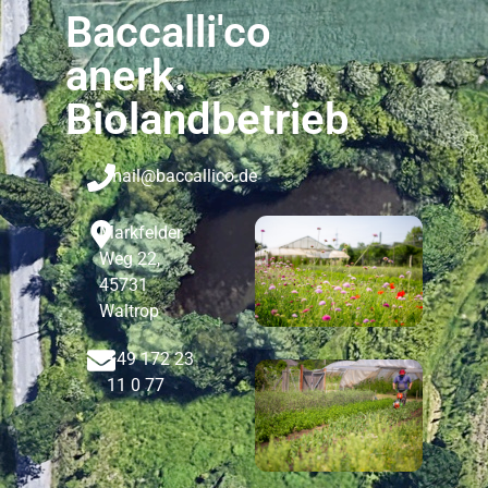
Baccalli'co
anerk.
Biolandbetrieb
mail@baccallico.de
Markfelder
Weg 22,
45731
Waltrop
+49 172 23
11 0 77