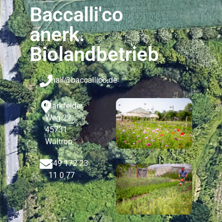
Baccalli'co
anerk.
Biolandbetrieb
mail@baccallico.de
Markfelder
Weg 22,
45731
Waltrop
+49 172 23
11 0 77