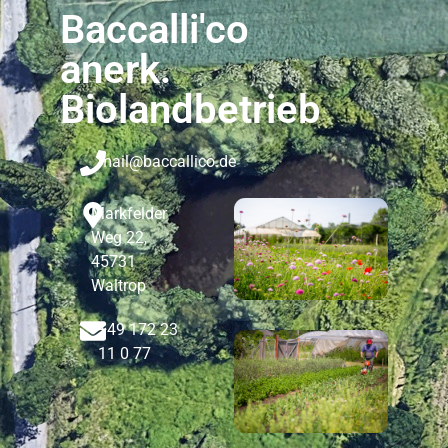
Baccalli'co
anerk.
Biolandbetrieb
mail@baccallico.de
Markfelder
Weg 22,
45731
Waltrop
+49 172 23
11 0 77