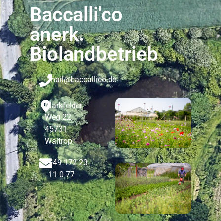
Baccalli'co
anerk.
Biolandbetrieb
mail@baccallico.de
Markfelder
Weg 22,
45731
Waltrop
+49 172 23
11 0 77