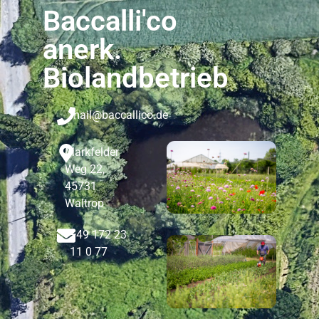
Baccalli'co
anerk.
Biolandbetrieb
mail@baccallico.de
Markfelder
Weg 22,
45731
Waltrop
+49 172 23
11 0 77