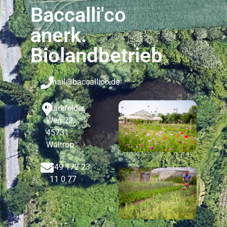
Baccalli'co
anerk.
Biolandbetrieb
mail@baccallico.de
Markfelder
Weg 22,
45731
Waltrop
+49 172 23
11 0 77