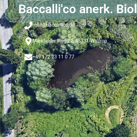
Baccalli'co anerk. Bio
mail@baccallico.de
Markfelder Weg 22, 45731 Waltrop
+49 172 23 11 0 77