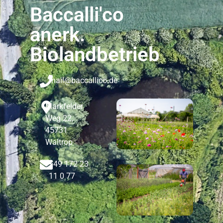
Baccalli'co
anerk.
Biolandbetrieb
mail@baccallico.de
Markfelder
Weg 22,
45731
Waltrop
+49 172 23
11 0 77