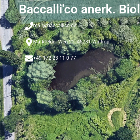
Baccalli'co anerk. Bio
mail@baccallico.de
Markfelder Weg 22, 45731 Waltrop
+49 172 23 11 0 77