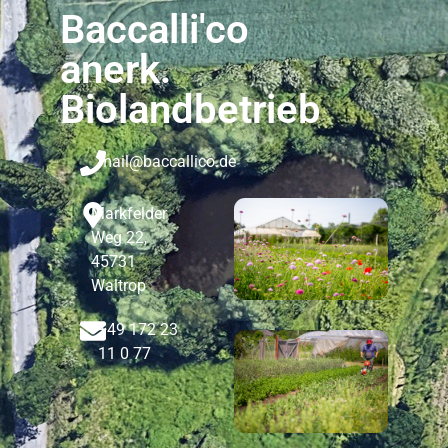
Baccalli'co
anerk.
Biolandbetrieb
mail@baccallico.de
Markfelder
Weg 22,
45731
Waltrop
+49 172 23
11 0 77