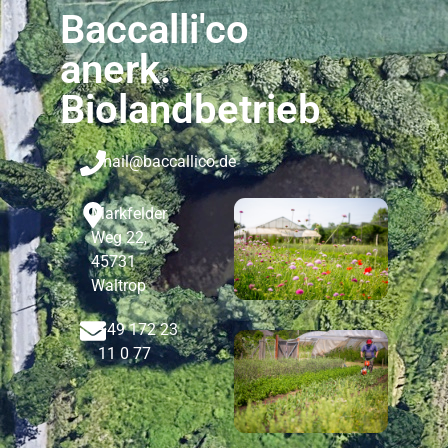
Baccalli'co
anerk.
Biolandbetrieb
mail@baccallico.de
Markfelder
Weg 22,
45731
Waltrop
+49 172 23
11 0 77