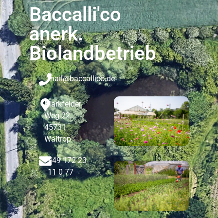
Baccalli'co
anerk.
Biolandbetrieb
mail@baccallico.de
Markfelder
Weg 22,
45731
Waltrop
+49 172 23
11 0 77