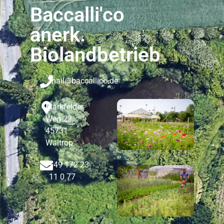
Baccalli'co
anerk.
Biolandbetrieb
mail@baccallico.de
Markfelder
Weg 22,
45731
Waltrop
+49 172 23
11 0 77