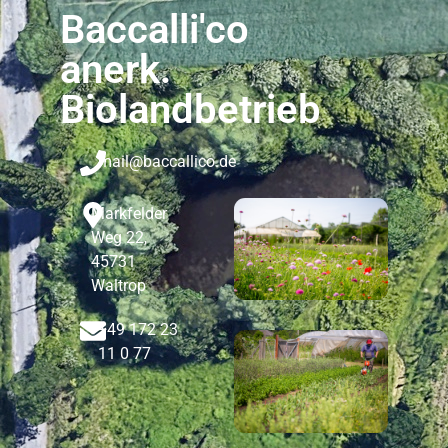
Baccalli'co
anerk.
Biolandbetrieb
mail@baccallico.de
Markfelder
Weg 22,
45731
Waltrop
+49 172 23
11 0 77