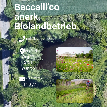
Baccalli'co
anerk.
Biolandbetrieb
mail@baccallico.de
Markfelder
Weg 22,
45731
Waltrop
+49 172 23
11 0 77