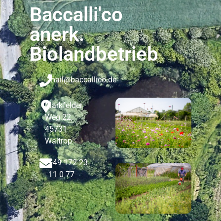
Baccalli'co
anerk.
Biolandbetrieb
mail@baccallico.de
Markfelder
Weg 22,
45731
Waltrop
+49 172 23
11 0 77