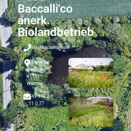
Baccalli'co
anerk.
Biolandbetrieb
mail@baccallico.de
Markfelder
Weg 22,
45731
Waltrop
+49 172 23
11 0 77