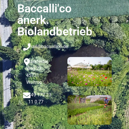
Baccalli'co
anerk.
Biolandbetrieb
mail@baccallico.de
Markfelder
Weg 22,
45731
Waltrop
+49 172 23
11 0 77