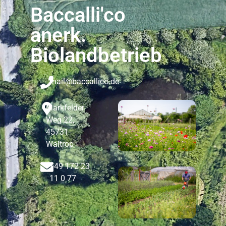
Baccalli'co
anerk.
Biolandbetrieb
mail@baccallico.de
Markfelder
Weg 22,
45731
Waltrop
+49 172 23
11 0 77