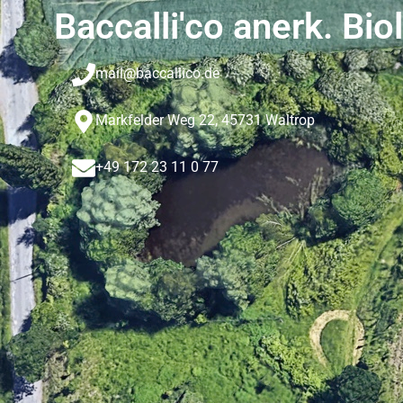
Baccalli'co anerk. Bio
mail@baccallico.de
Markfelder Weg 22, 45731 Waltrop
+49 172 23 11 0 77