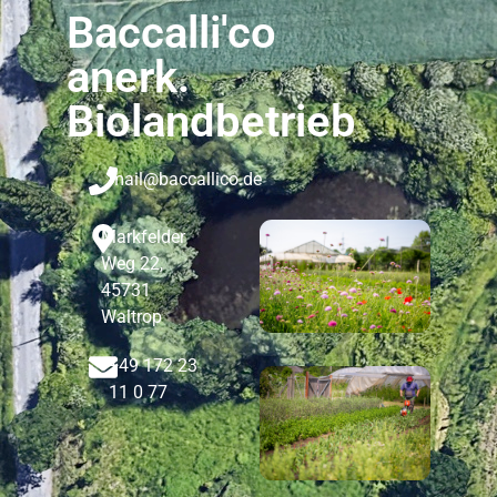
Baccalli'co
anerk.
Biolandbetrieb
mail@baccallico.de
Markfelder
Weg 22,
45731
Waltrop
+49 172 23
11 0 77