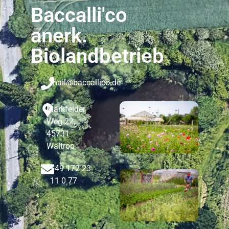
Baccalli'co
anerk.
Biolandbetrieb
mail@baccallico.de
Markfelder
Weg 22,
45731
Waltrop
+49 172 23
11 0 77