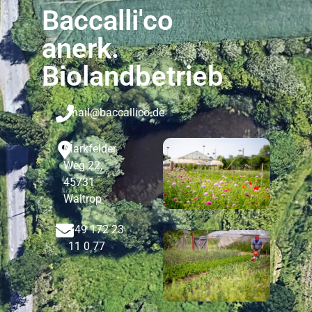
Baccalli'co
anerk.
Biolandbetrieb
mail@baccallico.de
Markfelder
Weg 22,
45731
Waltrop
+49 172 23
11 0 77