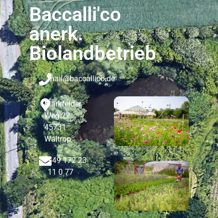
Baccalli'co
anerk.
Biolandbetrieb
mail@baccallico.de
Markfelder
Weg 22,
45731
Waltrop
+49 172 23
11 0 77