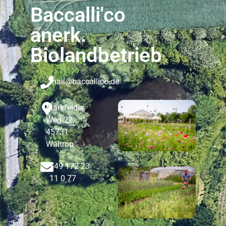
Baccalli'co
anerk.
Biolandbetrieb
mail@baccallico.de
Markfelder
Weg 22,
45731
Waltrop
+49 172 23
11 0 77