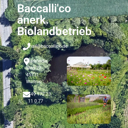
Baccalli'co
anerk.
Biolandbetrieb
mail@baccallico.de
Markfelder
Weg 22,
45731
Waltrop
+49 172 23
11 0 77