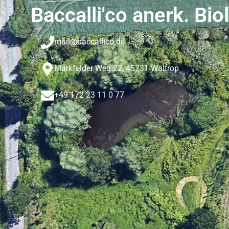
Baccalli'co anerk. Bio
mail@baccallico.de
Markfelder Weg 22, 45731 Waltrop
+49 172 23 11 0 77