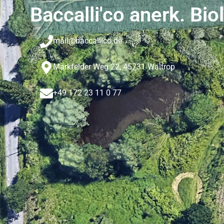
Baccalli'co anerk. Bio
mail@baccallico.de
Markfelder Weg 22, 45731 Waltrop
+49 172 23 11 0 77