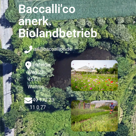
Baccalli'co
anerk.
Biolandbetrieb
mail@baccallico.de
Markfelder
Weg 22,
45731
Waltrop
+49 172 23
11 0 77